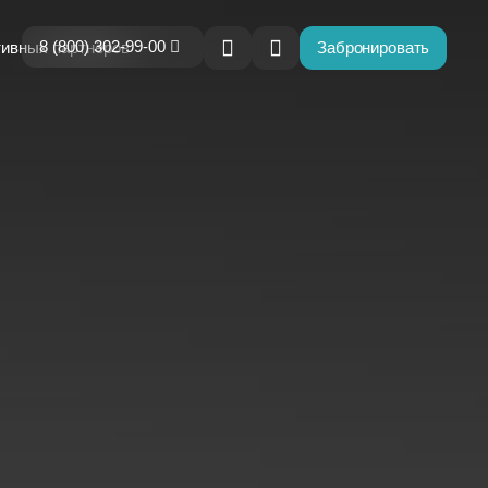
8 (800) 302-99-00
Забронировать
тивных партнёров
ие
-00
hnikspa.com