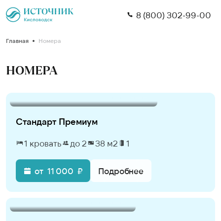
8 (800) 302-99-00
Кисловодск
Главная
Номера
День рождения
Кисловодск
НОМЕРА
Железноводск
Номера
Ессентуки
Лечение
Стандарт Премиум
Вернуться к сети
Акции
Медицинский центр
1 кровать
до 2
38 м2
1
Услуги
Программы лечения
от
11 000
₽
Подробнее
О нас
Диагностика
Вся инфраструктура
3Д-тур
Центр эстетической медицины и
Центр эстетической медицины и
О санатории
косметологии
косметологии