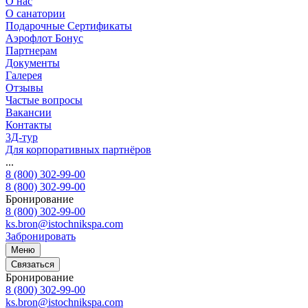
О нас
О санатории
Подарочные Сертификаты
Аэрофлот Бонус
Партнерам
Документы
Галерея
Отзывы
Частые вопросы
Вакансии
Контакты
3Д-тур
Для корпоративных партнёров
...
8 (800) 302-99-00
8 (800) 302-99-00
Бронирование
8 (800) 302-99-00
ks.bron@istochnikspa.com
Забронировать
Меню
Связаться
Бронирование
8 (800) 302-99-00
ks.bron@istochnikspa.com