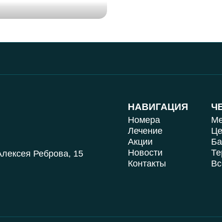
НАВИГАЦИЯ
Ч
Номера
Ме
Лечение
Це
Акции
Ба
Новости
Те
 Алексея Реброва, 15
Контакты
Вс
и обрабатывает
претить обработку
ожалуйста,
Спасибо!
декс.Метрика, для
дробно