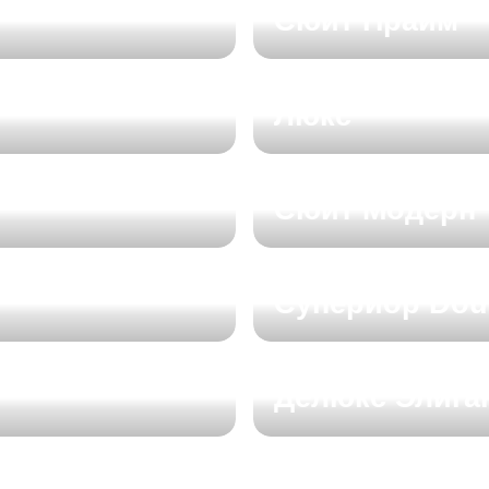
Сюит Прайм
Люкс
Сюит Модерн
Супериор Dou
Делюкс Элига