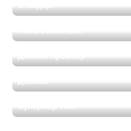
Стандарт
Люкс семейный
Делюкс Премьер
Делюкс
Супериор Twin