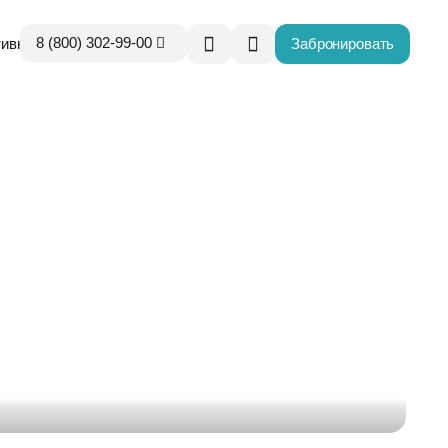
8 (800) 302-99-00
Забронировать
тивных партнёров
ие
-00
hnikspa.com