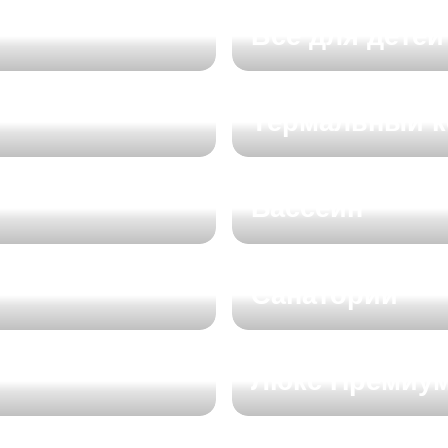
Частые вопросы
я
Все для детей
Вакансии
Контакты
Термальный к
Бассейн
Санаторий
Люкс Премиу