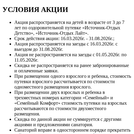
Спорт и активный отдых
персональные данные
на странице.
Подробнее
Принять все
Детский клуб
УСЛОВИЯ АКЦИИ
Анимация
Принять все
Закрыть
О нас
О санатории
Акция распространяется на детей в возрасте от 3 до 7
Дополнительные услуги
лет по оздоровительной путевке «Источник-Отдых
Отзывы
Детство», «Источник-Отдых Лайт».
Галерея
Срок действия акции: 16.03.2026г. - 31.08.2026г.;
Документы
Акция распространяется на заезды с 16.03.2026г. с
Партнерам
выездом до 31.08.2026г.
Частые вопросы
Акция не распространяется на заезды с 01.05.2026г. по
Вакансии
11.05.2026г.
Контакты
Скидка не распространяется на ранее забронированные
3Д-тур
и оплаченные заявки.
Корпоративным клиентам
При размещении одного взрослого и ребенка, стоимость
8 (800) 300-99-00
путевки взрослого рассчитывается по стоимости
Ставропольский край, г. Железноводск, ул. Ленина, 22
одноместного размещения взрослого.
При размещении двух взрослых и ребенка в
трехместных номерах категории «Семейный» и
«Семейный Комфорт» стоимость путевки на взрослых
рассчитываются по стоимости двухместного
размещения.
Скидка по данной акции не суммируется с другими
акциями и предложениями санатория.
Санаторий вправе в одностороннем порядке прекратить