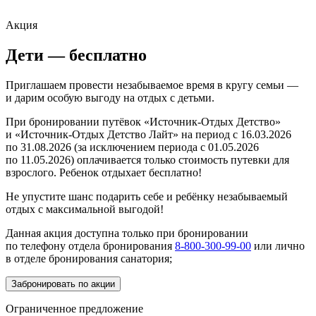
Акция
Дети — бесплатно
Приглашаем провести незабываемое время в кругу семьи —
и дарим особую выгоду на отдых с детьми.
Железноводск
При бронировании путёвок «Источник‑Отдых Детство»
Кисловодск
Железноводск
Ессентуки
Вернуться к сети
и «Источник-Отдых Детство Лайт» на период с 16.03.2026
Акции
по 31.08.2026 (за исключением периода с 01.05.2026
Номера
по 11.05.2026) оплачивается только стоимость путевки для
Лечение
взрослого. Ребенок отдыхает бесплатно!
Медицинский центр
Программы лечения
Не упустите шанс подарить себе и ребёнку незабываемый
Диагностика
отдых с максимальной выгодой!
Центр эстетической медицины и косметологии
Прайс
Политика использования COOKIES
Данная акция доступна только при бронировании
Питание
по телефону отдела бронирования
8-800-300-99-00
или лично
Мы используем cookies
Чем заняться
защищает персональные данные пользователей и обрабатывает
в отделе бронирования санатория;
Вся инфраструктура
Спасибо!
Cookies только для персонализации сервисов. Запретить
Наш сайт использует файлы cookie и сервисы Яндекс.Метрика,
Центр эстетической медицины и косметологии
обработку Cookies можно в настройках вашего браузера.
Забронировать по акции
для анализа посещаемости. Нажимая кнопку «Принять» или
Бассейн
Пожалуйста, ознакомьтесь с
Политикой обработки cookies
.
Мы свяжемся с вами в скором времени
продолжая работу, вы даете согласие на обработку данных
Термальный комплекс
Ограниченное предложение
Подробно рассказываем, как
обрабатывает и защищает ваши