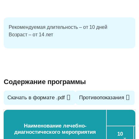
Для корпоративных партнёров
Подарочные Сертификаты
Прайс
Бассейн
Аэрофлот Бонус
Термальный комплекс
Рекомендуемая длительность – от 10 дней
Партнерам
Возраст – от 14 лет
Спорт и активный отдых
Документы
Питание
Галерея
Детский клуб
Отзывы
Анимация
Cодержание программы
Частые вопросы
Вакансии
Скачать в формате .pdf
Противопоказания
Контакты
Наименование лечебно-
диагностического мероприятия
10