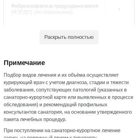
Фиброэзофагогастродуоденоскопия
+
(ФЭГДС) (по показаниям)
Консультативный прием врача –
2
специалиста (по показаниям)
Раскрыть полностью
Прием лечащего врача первичный
1
Примечание
Прием лечащего врача повторный
2
Подбор видов лечения и их объёма осуществляет
курирующий врач с учетом диагноза, стадии и тяжести
заболевания, сопутствующих патологий (указанных в
Политика использования COOKIES
санаторно-курортной карте или выявленных в процессе
Климатотерапия
защищает персональные данные пользователей
обследования) и рекомендаций профильных
Мы используем cookies
и обрабатывает Cookies только для
консультантов санатория, на основании утвержденного
Наш сайт использует файлы cookie и сервисы
персонализации сервисов. Запретить обработку
Диетическое питание 3-х разовое
Яндекс.Метрика, для анализа посещаемости.
Cookies можно в настройках вашего браузера.
пакета лечебных процедур.
по системе «шведский стол»
Нажимая кнопку «Принять» или продолжая
Пожалуйста, ознакомьтесь с
Политикой
При поступлении на санаторно-курортное лечение
работу, вы даете согласие на обработку данных
обработки cookies
. Подробно рассказываем, как
Питьевое лечение: прием
запись на первичный прием к терапевту