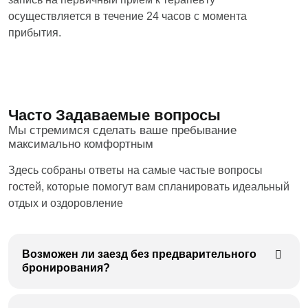
обрабатывает и защищает ваши персональные
Подробнее
Принять все
минеральной воды 3 раза в день
данные
на странице.
осуществляется в течение 24 часов с момента
прибытия.
Принять все
Закрыть
Фитотерапия: фиточай 1 раз в день
Кислородный коктейль 1 раз в день
Часто Задаваемые вопросы
Мы стремимся сделать ваше пребывание
максимально комфортным
Ванны углекисло-минеральные
или
Здесь собраны ответы на самые частые вопросы
Ванны на основе пресной воды
гостей, которые помогут вам спланировать идеальный
(йодо-бромные, хвойно-
отдых и оздоровление
жемчужные, пенно-лакричные
5
(солодковые), бишофитовые,
нанолан и другие)
или
Возможен ли заезд без предварительного
сухие углекислые ванны (СУВ)
бронирования?
1 вид