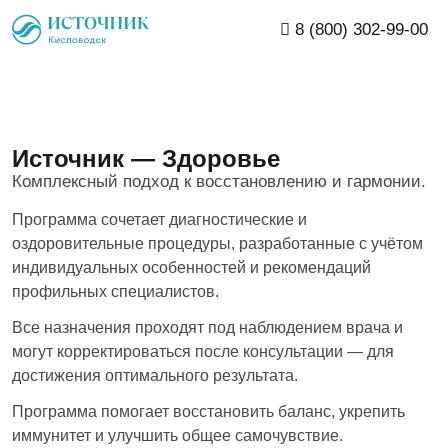
8 (800) 302-99-00
Кисловодск
Главная
Лечение
Источник – Здоровье
Кисловодск
День рождения
Источник — Здоровье
Железноводск
Номера
Комплексный подход к восстановлению и гармонии.
Ессентуки
Программа сочетает диагностические и
Лечение
оздоровительные процедуры, разработанные с учётом
Вернуться к сети
индивидуальных особенностей и рекомендаций
Акции
Медицинский центр
профильных специалистов.
Услуги
Программы лечения
Все назначения проходят под наблюдением врача и
могут корректироваться после консультации — для
О нас
Диагностика
Вся инфраструктура
достижения оптимального результата.
3Д-тур
Центр эстетической медицины и
Программа помогает восстановить баланс, укрепить
Центр эстетической медицины и
О санатории
косметологии
косметологии
иммунитет и улучшить общее самочувствие.